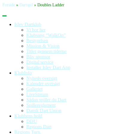
Forside
»
Dartspil
»
Doubles Ladder
Islev Dartklub
Vi bor her
Klubsang “WalkOn”
Bestyrelsen
Mission & Vision
Titler gennem tiderne
Bliv sponsor
Digital service
Installer Islev Dart App
KlubInfo
Nyheds oversigt
Kalender oversigt
Galleriet
LiveStream
Sådan spiller du Dart
Spillereglement
Dansk Dart Union
Klubbens hold
DDU
Regions Dart
Regions Turn.