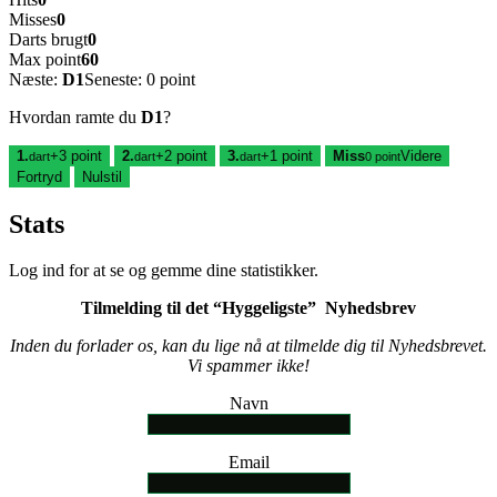
Misses
0
Darts brugt
0
Max point
60
Næste:
D1
Seneste: 0 point
Hvordan ramte du
D1
?
1.
+3 point
2.
+2 point
3.
+1 point
Miss
Videre
dart
dart
dart
0 point
Fortryd
Nulstil
Stats
Log ind for at se og gemme dine statistikker.
Tilmelding til det “Hyggeligste” Nyhedsbrev
Inden du forlader os, kan du lige nå at tilmelde dig til Nyhedsbrevet.
Vi spammer ikke!
Navn
Email