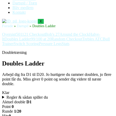
Dartspil / Træn
Bliv medlem
Kontakt
X
Forside
»
Dartspil
»
Doubles Ladder
Oversigt
501
121 Checkout
Bob's 27
Around the Clock
Halve-
It
Doubles Ladder
99/100 at 20
Random Checkout
Trebles ATC
Bull
Trainer
Switch Scoring
Pressure Legs
Stats
Doubletræning
Doubles Ladder
Arbejd dig fra D1 til D20. Jo hurtigere du rammer doublen, jo flere
point får du. Miss giver 0 point og sender dig videre til næste
double.
Klar
Regler & sådan spiller du
Aktuel double
D1
Point
0
Runde
1
/
20
Hits
0