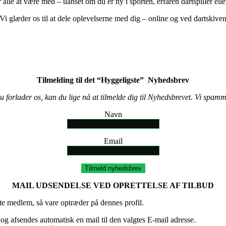
r alle at være med – uanset om du er ny i sporten, erfaren dartspiller ell
Vi glæder os til at dele oplevelserne med dig – online og ved dartskive
Tilmelding til det “Hyggeligste” Nyhedsbrev
u forlader os, kan du lige nå at tilmelde dig til Nyhedsbrevet. Vi spamm
Navn
Email
Tilmeld nyhedsbrev
MAIL UDSENDELSE VED OPRETTELSE AF TILBUD
elte medlem, så vare optræder på dennes profil.
es og afsendes automatisk en mail til den valgtes E-mail adresse.