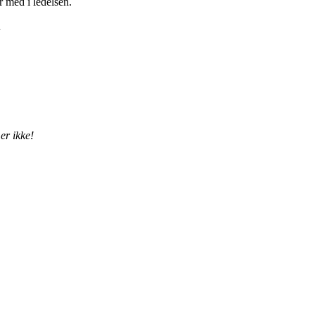
er med i ledelsen.
n
er ikke!