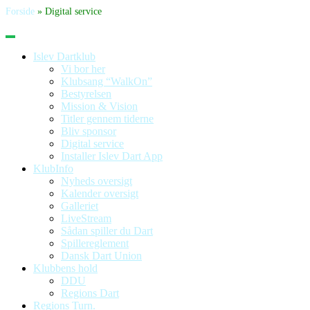
Forside
»
Digital service
Islev Dartklub
Vi bor her
Klubsang “WalkOn”
Bestyrelsen
Mission & Vision
Titler gennem tiderne
Bliv sponsor
Digital service
Installer Islev Dart App
KlubInfo
Nyheds oversigt
Kalender oversigt
Galleriet
LiveStream
Sådan spiller du Dart
Spillereglement
Dansk Dart Union
Klubbens hold
DDU
Regions Dart
Regions Turn.