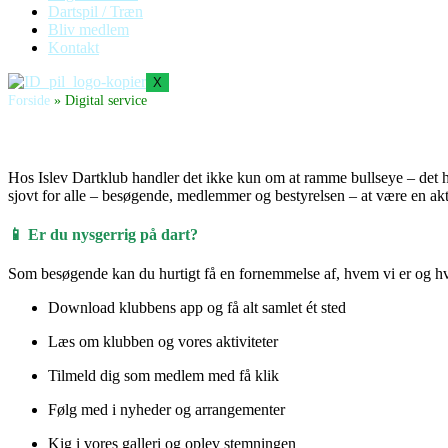
Dartspil / Træn
Bliv medlem
Kontakt
X
Forside
»
Digital service
Hos Islev Dartklub handler det ikke kun om at ramme bullseye – det ha
sjovt for alle – besøgende, medlemmer og bestyrelsen – at være en ak
📱 Er du nysgerrig på dart?
Som besøgende kan du hurtigt få en fornemmelse af, hvem vi er og hv
Download klubbens app og få alt samlet ét sted
Læs om klubben og vores aktiviteter
Tilmeld dig som medlem med få klik
Følg med i nyheder og arrangementer
Kig i vores galleri og oplev stemningen