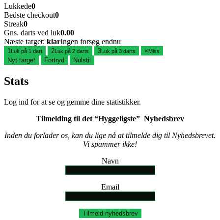
Lukkede
0
Bedste checkout
0
Streak
0
Gns. darts ved luk
0.00
Næste target:
klar
Ingen forsøg endnu
1
2
3
×
Luk på 1 dart
Luk på 2 darts
Luk på 3 darts
Miss
Nyt target
Fortryd
Nulstil
Stats
Log ind for at se og gemme dine statistikker.
Tilmelding til det “Hyggeligste” Nyhedsbrev
Inden du forlader os, kan du lige nå at tilmelde dig til Nyhedsbrevet.
Vi spammer ikke!
Navn
Email
Tilmeld nyhedsbrev