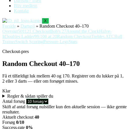
Dartspil / Træn
Bliv medlem
Kontakt
X
Forside
»
Dartspil
»
Random Checkout 40–170
Oversigt
501
121 Checkout
Bob's 27
Around the Clock
Halve-
It
Doubles Ladder
99/100 at 20
Random Checkout
Trebles ATC
Bull
Trainer
Switch Scoring
Pressure Legs
Stats
Checkout-pres
Random Checkout 40–170
Få et tilfældigt luk mellem 40 og 170. Registrer om du lukker på 1,
2 eller 3 darts — eller om forsøget misses.
Klar
Regler & sådan spiller du
Antal forsøg
Skift af antal forsøg nulstiller kun den aktuelle session — ikke gemte
resultater.
Aktuelt checkout
40
Forsøg
0
/
10
Success-rate
0%