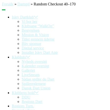
Forside
»
Dartspil
»
Random Checkout 40–170
Islev Dartklub
Vi bor her
Klubsang “WalkOn”
Bestyrelsen
Mission & Vision
Titler gennem tiderne
Bliv sponsor
Digital service
Installer Islev Dart App
KlubInfo
Nyheds oversigt
Kalender oversigt
Galleriet
LiveStream
Sådan spiller du Dart
Spillereglement
Dansk Dart Union
Klubbens hold
DDU
Regions Dart
Regions Turn.