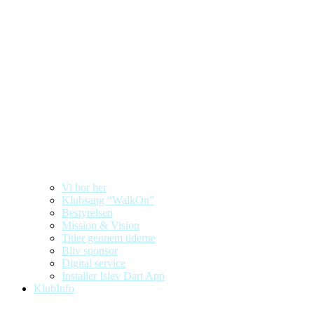
Vi bor her
Klubsang “WalkOn”
Bestyrelsen
Mission & Vision
Titler gennem tiderne
Bliv sponsor
Digital service
Installer Islev Dart App
KlubInfo