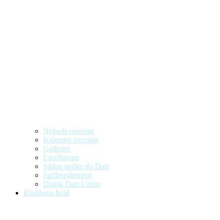
Nyheds oversigt
Kalender oversigt
Galleriet
LiveStream
Sådan spiller du Dart
Spillereglement
Dansk Dart Union
Klubbens hold