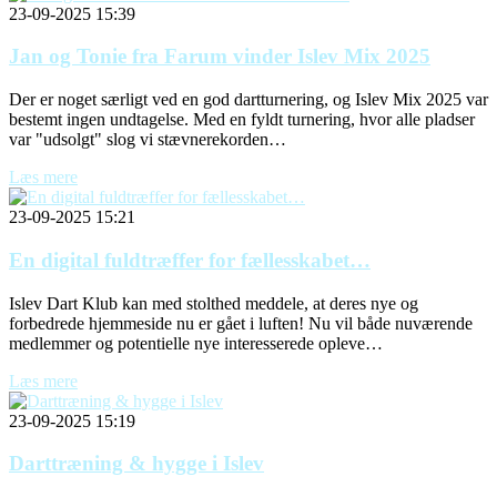
23-09-2025 15:39
Jan og Tonie fra Farum vinder Islev Mix 2025
Der er noget særligt ved en god dartturnering, og Islev Mix 2025 var
bestemt ingen undtagelse. Med en fyldt turnering, hvor alle pladser
var "udsolgt" slog vi stævnerekorden…
Læs mere
23-09-2025 15:21
En digital fuldtræffer for fællesskabet…
Islev Dart Klub kan med stolthed meddele, at deres nye og
forbedrede hjemmeside nu er gået i luften! Nu vil både nuværende
medlemmer og potentielle nye interesserede opleve…
Læs mere
23-09-2025 15:19
Darttræning & hygge i Islev