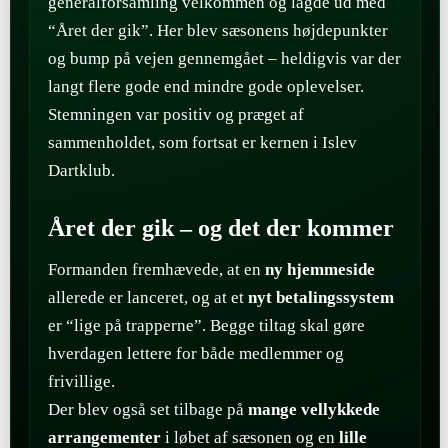
generalforsamling velkommen og lagde ud med
“Året der gik”. Her blev sæsonens højdepunkter
og bump på vejen gennemgået – heldigvis var der
langt flere gode end mindre gode oplevelser.
Stemningen var positiv og præget af
sammenholdet, som fortsat er kernen i Islev
Dartklub.
Året der gik – og det der kommer
Formanden fremhævede, at en
ny hjemmeside
allerede er lanceret, og at et
nyt betalingssystem
er “lige på trapperne”. Begge tiltag skal gøre
hverdagen lettere for både medlemmer og
frivillige.
Der blev også set tilbage på
mange vellykkede
arrangementer
i løbet af sæsonen og en
lille