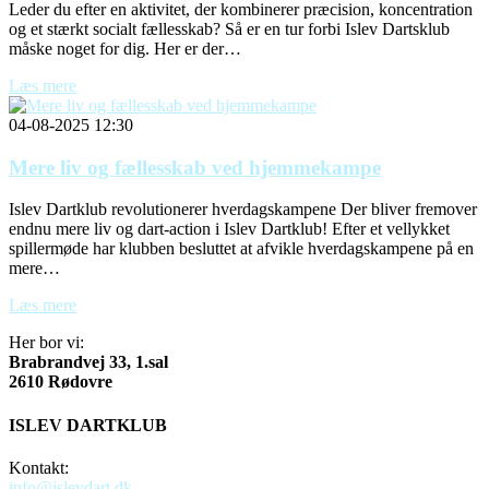
Leder du efter en aktivitet, der kombinerer præcision, koncentration
og et stærkt socialt fællesskab? Så er en tur forbi Islev Dartsklub
måske noget for dig. Her er der…
Læs mere
04-08-2025 12:30
Mere liv og fællesskab ved hjemmekampe
Islev Dartklub revolutionerer hverdagskampene Der bliver fremover
endnu mere liv og dart-action i Islev Dartklub! Efter et vellykket
spillermøde har klubben besluttet at afvikle hverdagskampene på en
mere…
Læs mere
Her bor vi:
Brabrandvej 33, 1.sal
2610 Rødovre
ISLEV DARTKLUB
Kontakt:
info@islevdart.dk