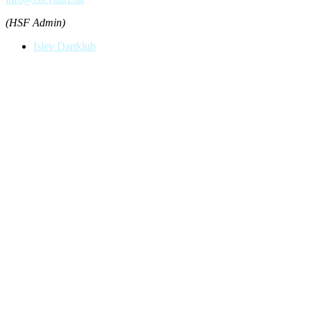
(HSF Admin)
Islev Dartklub