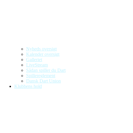
Nyheds oversigt
Kalender oversigt
Galleriet
LiveStream
Sådan spiller du Dart
Spillereglement
Dansk Dart Union
Klubbens hold