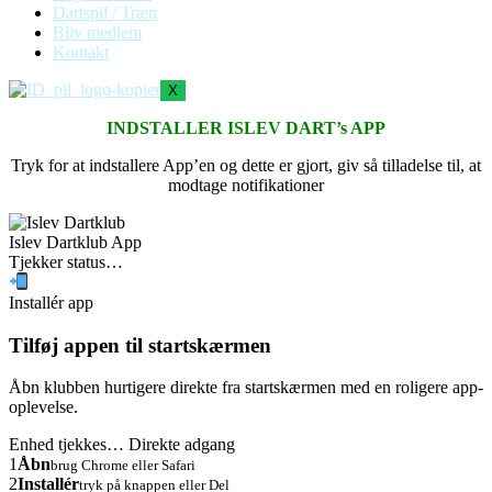
Dartspil / Træn
Bliv medlem
Kontakt
X
INDSTALLER ISLEV DART’s APP
Tryk for at indstallere App’en og dette er gjort, giv så tilladelse til, at
modtage notifikationer
Islev Dartklub App
Tjekker status…
Installér app
Tilføj appen til startskærmen
Åbn klubben hurtigere direkte fra startskærmen med en roligere app-
oplevelse.
Enhed tjekkes…
Direkte adgang
1
Åbn
brug Chrome eller Safari
2
Installér
tryk på knappen eller Del