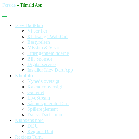
Forside
»
Tilmeld App
Islev Dartklub
Vi bor her
Klubsang “WalkOn”
Bestyrelsen
Mission & Vision
Titler gennem tiderne
Bliv sponsor
Digital service
Installer Islev Dart App
KlubInfo
Nyheds oversigt
Kalender oversigt
Galleriet
LiveStream
Sådan spiller du Dart
Spillereglement
Dansk Dart Union
Klubbens hold
DDU
Regions Dart
Regions Turn.