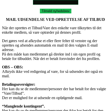
Tilmeld nyhedsbrev
MAIL UDSENDELSE VED OPRETTELSE AF TILBUD
Når der oprettes et Tilbud/Vare den enkelte vare tilknyttes til det
enkelte medlem, så vare optræder på dennes profil.
Det gøres ved at afkrydse et eller flere felter til venstre og der
oprettes og afsendes automatisk en mail til den valgtes E-mail
adresse.
På den måde kan medlemmet gå direkte ind i sin egen profil og
betale for tilbuddet. Når det er betalt forsvinder det fra profilen.
OBS – OBS:
Afkryds ikke ved redigering af vare, for så udsendes der også en
mail.
Betalingsoversigter:
Her kan du se de medlemmer/personer der har betalt for den valgte
“Vare/Tilbud”.
Der er mulighed for at udsende en opfølgende mail.
“Manglende kontingent”.
Her kan du se de medlemmer/personer der ikke har betalt for den