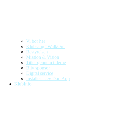
Vi bor her
Klubsang “WalkOn”
Bestyrelsen
Mission & Vision
Titler gennem tiderne
Bliv sponsor
Digital service
Installer Islev Dart App
KlubInfo