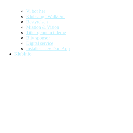
Vi bor her
Klubsang “WalkOn”
Bestyrelsen
Mission & Vision
Titler gennem tiderne
Bliv sponsor
Digital service
Installer Islev Dart App
KlubInfo