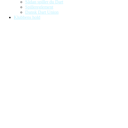
Sådan spiller du Dart
Spillereglement
Dansk Dart Union
Klubbens hold