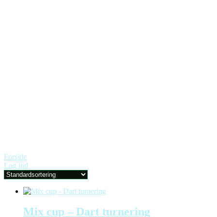
Forside
Log ind
Mix cup – Dart turnering