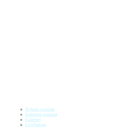
Nyheds oversigt
Kalender oversigt
Galleriet
LiveStream