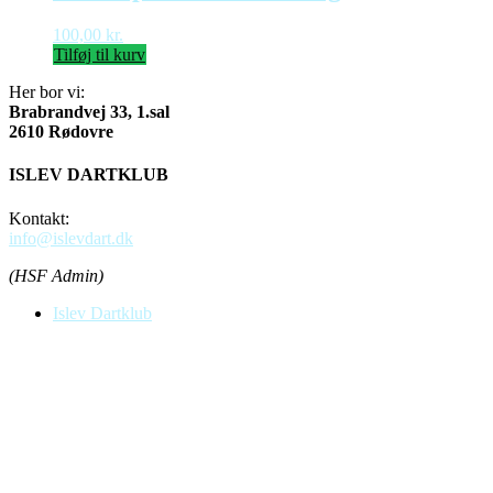
100,00
kr.
Tilføj til kurv
Her bor vi:
Brabrandvej 33, 1.sal
2610 Rødovre
ISLEV DARTKLUB
Kontakt:
info@islevdart.dk
(HSF Admin)
Islev Dartklub